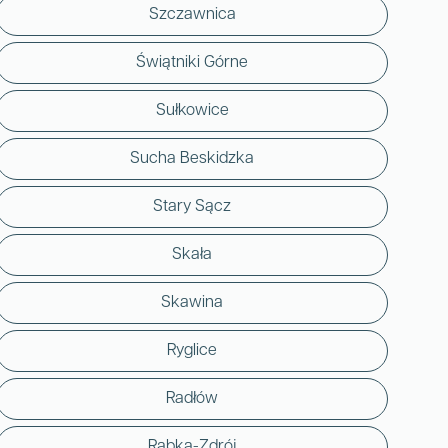
Szczawnica
Świątniki Górne
Sułkowice
Sucha Beskidzka
Stary Sącz
Skała
Skawina
Ryglice
Radłów
Rabka-Zdrój