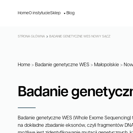
Home
O instytucie
Sklep
Blog
STRONA GŁÓWNA
BADANIE GENETYCZNE WES NOWY SĄCZ
Home
>
Badanie genetyczne WES
>
Małopolskie
>
Now
Badanie genetyc
Badanie genetyczne WES (Whole Exome Sequencing) t
na dokładne zbadanie eksonów, czyli fragmentów DNA
możliwe jest zidentyfikowanie mutacji genetycznych,