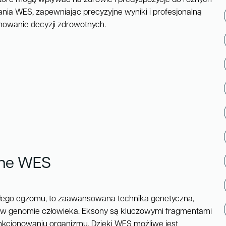
nia WES, zapewniając precyzyjne wyniki i profesjonalną
mowanie decyzji zdrowotnych.
zne WES
łego egzomu, to zaawansowana technika genetyczna,
ów w genomie człowieka. Eksony są kluczowymi fragmentami
funkcjonowaniu organizmu. Dzięki WES możliwe jest