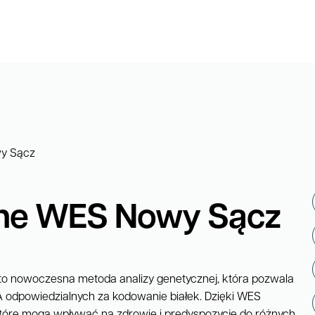
y Sącz
zne WES Nowy Sącz
o nowoczesna metoda analizy genetycznej, która pozwala
 odpowiedzialnych za kodowanie białek. Dzięki WES
 które mogą wpływać na zdrowie i predyspozycje do różnych