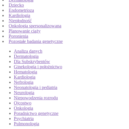
Dziecko
Endometrioza
Kardiologia
Niepłodność
Onkologia spersonalizowana
Planowanie ciąży
Poronienia
Pozostałe badania genetyczne
Analiza danych
Dermatologia
Dla Subskrybentów
Ginekologia i położnictwo
Hematologia
Kardiologia
Nefrologia
Neonatologia i pediatria
Neurologia
Niepowodzenia rozrodu
Ojcostwo
Onkologia
Poradnictwo genetyczne
Psychiatria
Pulmonologia