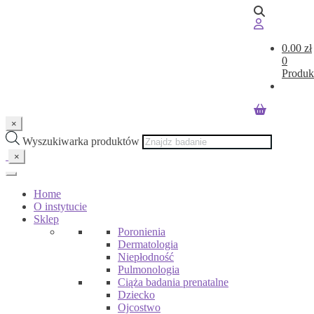
0.00
zł
0
Produk
×
Wyszukiwarka produktów
×
Home
O instytucie
Sklep
Poronienia
Dermatologia
Niepłodność
Pulmonologia
Ciąża badania prenatalne
Dziecko
Ojcostwo