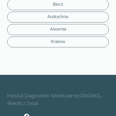
Biecz
Andrychów
Alwernia
Kraków
Instytut Diagnostyki Molekularnej DIAGMOL –
Więcej z życia