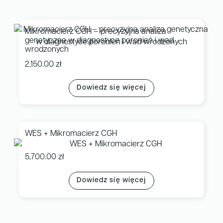
Mikromacierz CGH – precyzyjna analiza
genetyczna w diagnostyce poronień i wad
wrodzonych
2,150.00
zł
Dowiedz się więcej
WES + Mikromacierz CGH
5,700.00
zł
Dowiedz się więcej