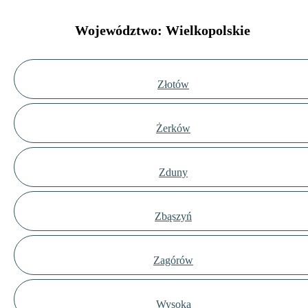
Województwo: Wielkopolskie
Złotów
Żerków
Zduny
Zbąszyń
Zagórów
Wysoka