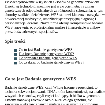
zsekwencjonowanie wszystkich eksonów w genomie człowieka.
Dzięki tej technologii możliwe jest wykrycie mutacji i zmian
genetycznych odpowiedzialnych za różnorodne schorzenia, w tym
choroby rzadkie i dziedziczne. WES stanowi kluczowe narzędzie w
nowoczesnej medycynie, umożliwiając precyzyjną diagnozę i
personalizację leczenia. Nasza firma oferuje kompleksowe badania
WES, zapewniając profesjonalną analizę i interpretację wyników
przez doświadczonych specjalistów.
Spis treści
Co to jest Badanie genetyczne WES
Dla kogo Badanie genetyczne WES?
Co sprawdza badanie genetyczne WES
Co zyskasz po badaniu genetycznym WES?
Co to jest Badanie genetyczne WES
Badanie genetyczne WES, czyli Whole Exome Sequencing, to
technika sekwencjonowania DNA, która koncentruje się na analizie
wszystkich eksonów, czyli części kodujących białka w genomie.
Eksony stanowią zaledwie około 1-2% całego genomu, ale
zawierają większość znanych mutacji związanych z chorobami