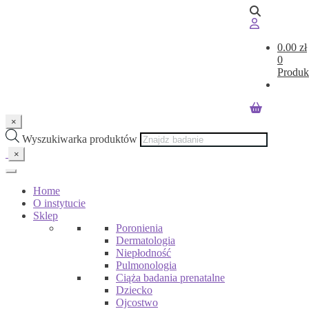
0.00
zł
0
Produk
×
Wyszukiwarka produktów
×
Home
O instytucie
Sklep
Poronienia
Dermatologia
Niepłodność
Pulmonologia
Ciąża badania prenatalne
Dziecko
Ojcostwo