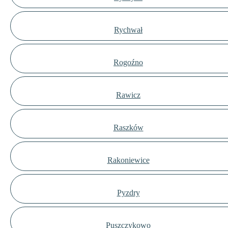
Rychwał
Rogoźno
Rawicz
Raszków
Rakoniewice
Pyzdry
Puszczykowo