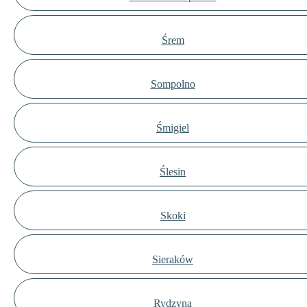
Śrem
Sompolno
Śmigiel
Ślesin
Skoki
Sieraków
Rydzyna