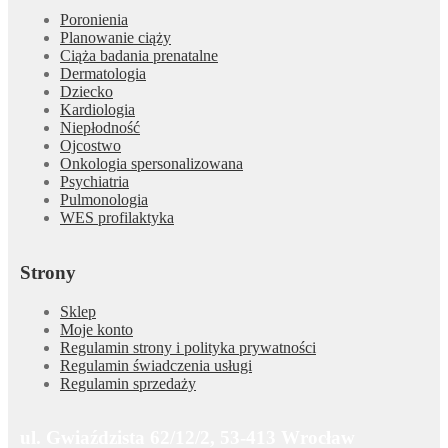
Poronienia
Planowanie ciąży
Ciąża badania prenatalne
Dermatologia
Dziecko
Kardiologia
Niepłodność
Ojcostwo
Onkologia spersonalizowana
Psychiatria
Pulmonologia
WES profilaktyka
Strony
Sklep
Moje konto
Regulamin strony i polityka prywatności
Regulamin świadczenia usługi
Regulamin sprzedaży
ul. Gwiaździsta 62/12/2, 53-413 Wrocław