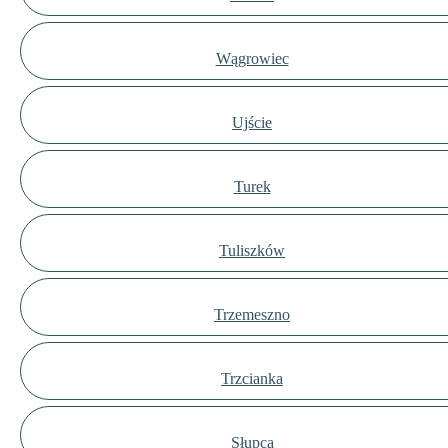
Wągrowiec
Ujście
Turek
Tuliszków
Trzemeszno
Trzcianka
Słupca