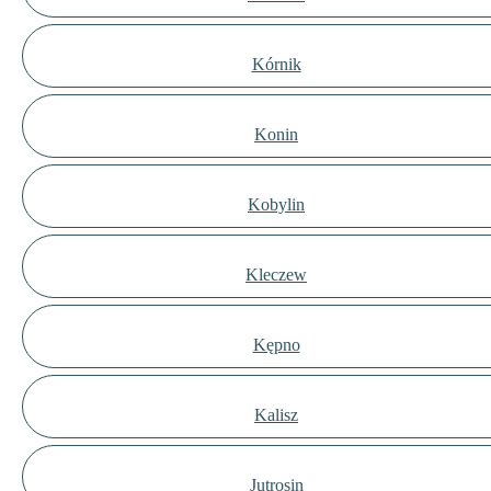
Kórnik
Konin
Kobylin
Kleczew
Kępno
Kalisz
Jutrosin