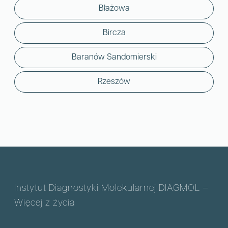
Błażowa
Bircza
Baranów Sandomierski
Rzeszów
Instytut Diagnostyki Molekularnej DIAGMOL –
Więcej z życia