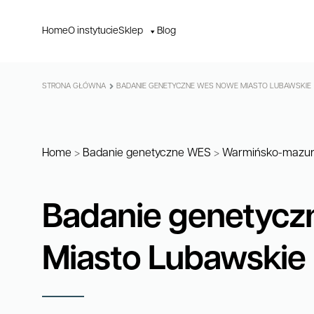
Home
O instytucie
Sklep
Blog
STRONA GŁÓWNA
BADANIE GENETYCZNE WES NOWE MIASTO LUBAWSKIE
Home
>
Badanie genetyczne WES
>
Warmińsko-mazur
Badanie genetyc
Miasto Lubawskie