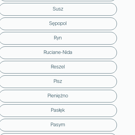
Susz
Sępopol
Ryn
Ruciane-Nida
Reszel
Pisz
Pieniężno
Pasłęk
Pasym