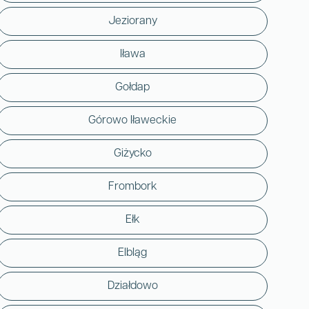
Jeziorany
Iława
Gołdap
Górowo Iławeckie
Giżycko
Frombork
Ełk
Elbląg
Działdowo