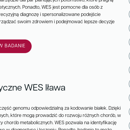
arzędzie dla par planujących potomstwo, które pragną
etycznych. Ponadto, WES jest pomocne dla osób z
recyzyjną diagnozę i spersonalizowane podejście
arządzać swoim zdrowiem i podejmować lepsze decyzje
 BADANIE
yczne WES Iława
 część genomu odpowiedzialną za kodowanie białek. Dzięki
nych, które mogą prowadzić do rozwoju różnych chorób, w
 chorób metabolicznych. WES pozwala na identyfikację