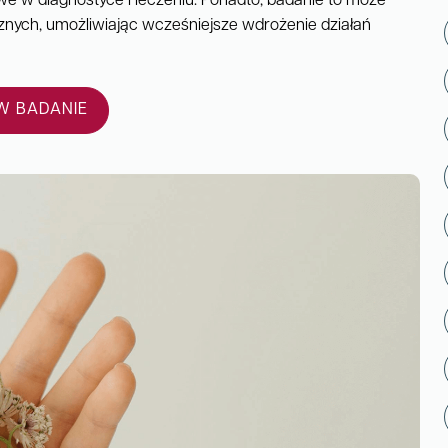
we w diagnostyce i leczeniu. Ponadto, badanie to może
znych, umożliwiając wcześniejsze wdrożenie działań
 BADANIE