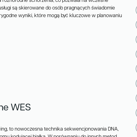
a różnorodne schorzenia, co pozwala na wczesne
usługi są skierowane do osób pragnących świadomie
arygodne wyniki, które mogą być kluczowe w planowaniu
zne WES
ing, to nowoczesna technika sekwencjonowania DNA,
nomu kodującej białka. W porównaniu do innych metod,