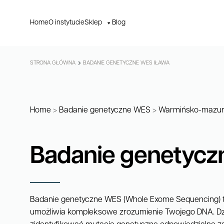
Home
O instytucie
Sklep
Blog
STRONA GŁÓWNA
BADANIE GENETYCZNE WES IŁAWA
Home
>
Badanie genetyczne WES
>
Warmińsko-mazur
Badanie genetycz
Badanie genetyczne WES (Whole Exome Sequencing) t
umożliwia kompleksowe zrozumienie Twojego DNA. D