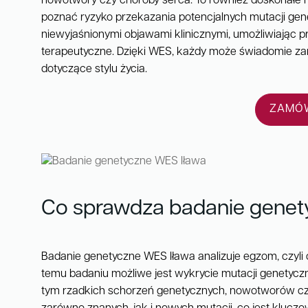
nowotwory czy choroby serca. To również doskonałe n
poznać ryzyko przekazania potencjalnych mutacji gen
niewyjaśnionymi objawami klinicznymi, umożliwiając p
terapeutyczne. Dzięki WES, każdy może świadomie z
dotyczące stylu życia.
ZAMÓW
Co sprawdza badanie genet
Badanie genetyczne WES Iława analizuje egzom, czyli
temu badaniu możliwe jest wykrycie mutacji genetycz
tym rzadkich schorzeń genetycznych, nowotworów czy