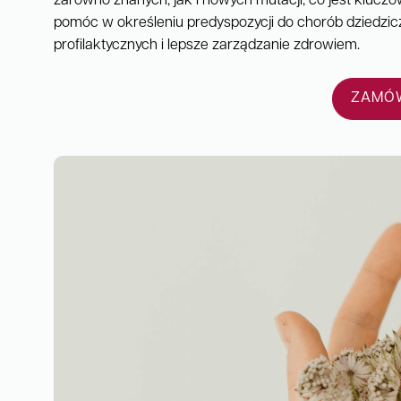
zarówno znanych, jak i nowych mutacji, co jest kluczo
pomóc w określeniu predyspozycji do chorób dziedzic
profilaktycznych i lepsze zarządzanie zdrowiem.
ZAMÓW