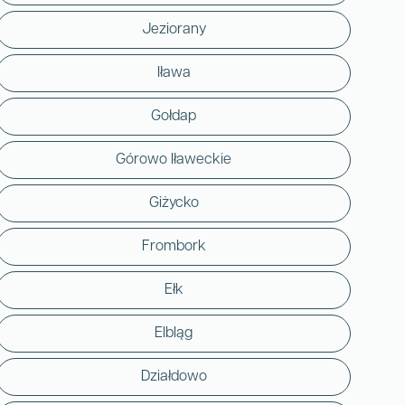
Jeziorany
Iława
Gołdap
Górowo Iławeckie
Giżycko
Frombork
Ełk
Elbląg
Działdowo