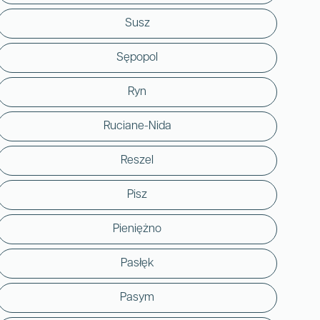
Susz
Sępopol
Ryn
Ruciane-Nida
Reszel
Pisz
Pieniężno
Pasłęk
Pasym