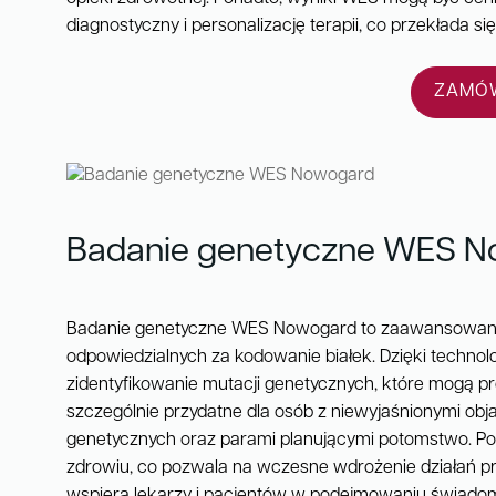
diagnostyczny i personalizację terapii, co przekłada si
ZAMÓW
Badanie genetyczne WES 
Badanie genetyczne WES Nowogard to zaawansowana 
odpowiedzialnych za kodowanie białek. Dzięki techno
zidentyfikowanie mutacji genetycznych, które mogą p
szczególnie przydatne dla osób z niewyjaśnionymi obja
genetycznych oraz parami planującymi potomstwo. Po
zdrowiu, co pozwala na wczesne wdrożenie działań pro
wspiera lekarzy i pacjentów w podejmowaniu świadom