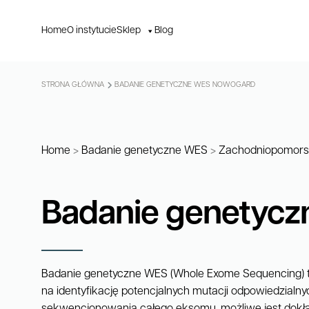
Home
O instytucie
Sklep
Blog
STRONA GŁÓWNA
BADANIE GENETYCZNE WES NOWOGARD
Home
>
Badanie genetyczne WES
>
Zachodniopomors
Badanie genetyc
Badanie genetyczne WES (Whole Exome Sequencing) 
na identyfikację potencjalnych mutacji odpowiedzialny
sekwencjonowania całego eksomu, możliwe jest dokł