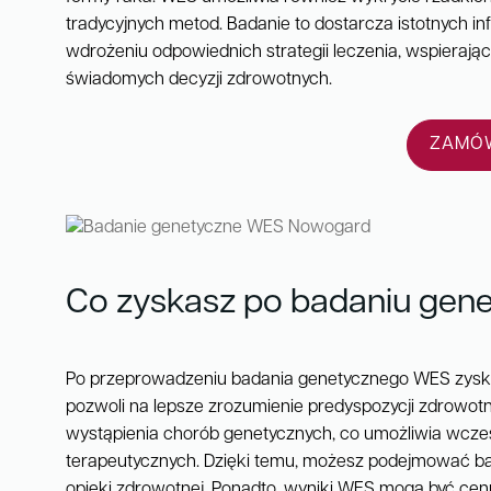
tradycyjnych metod. Badanie to dostarcza istotnych in
wdrożeniu odpowiednich strategii leczenia, wspieraj
świadomych decyzji zdrowotnych.
ZAMÓW
Co zyskasz po badaniu ge
Po przeprowadzeniu badania genetycznego WES zyskas
pozwoli na lepsze zrozumienie predyspozycji zdrowot
wystąpienia chorób genetycznych, co umożliwia wczes
terapeutycznych. Dzięki temu, możesz podejmować bar
opieki zdrowotnej. Ponadto, wyniki WES mogą być c