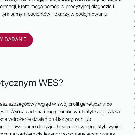
formacji, które mogą pomóc w precyzyjnej diagnozie i
ąc tym samym pacjentów i lekarzy w podejmowaniu
 BADANIE
netycznym WES?
z szczegółowy wgląd w swój profil genetyczny, co
nych. Wyniki badania mogą pomóc w identyfikacji ryzyka
ne wdrożenie działań profilaktycznych lub
dziej świadome decyzje dotyczące swojego stylu życia i
ennym narzędziem dla lekarzy, wspomagającym proces