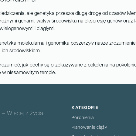
edziczenia, ale genetyka przeszła długą drogę od czasów Me
 różnymi genami, wpływ środowiska na ekspresję genów oraz fa
wielogenowymi i ciągłymi.
netyka molekularna i genomika poszerzyły nasze zrozumienie d
a ich środowiskiem.
ozumieć, jak cechy są przekazywane z pokolenia na pokoleni
się w niesamowitym tempie.
KATEGORIE
 – Więcej z życia
Poronienia
Planowanie ciąży