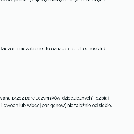
d, jeśli krzyżujemy rośliny o żółtych i zielonych
dziczone niezależnie. To oznacza, że obecność lub
na przez parę „czynników dziedzicznych” (dzisiaj
i dwóch lub więcej par genów) niezależnie od siebie.