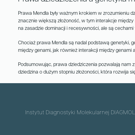
Prawa Mendla były ważnym krokiem w zrozumieniu dzi
znacznie większą złożoność, w tym interakcje między
na zasadzie dominacji i recesywności, ale są cechami 
Chociaż prawa Mendla są nadal podstawą genetyki, ge
między genami, jak również interakcji między genami 
Podsumowując, prawa dziedziczenia pozwalają nam zr
dziedzina o dużym stopniu złożoności, która rozwija 
Instytut Diagnostyki Molekularnej DIAGMOL