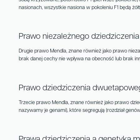
sobą krzyżowane, potomstwo F1 (pierwsze pokolenie) bę
nasionach, wszystkie nasiona w pokoleniu F1 będą żółte
Prawo niezależnego dziedziczenia
Drugie prawo Mendla, znane również jako prawo niezal
brak danej cechy nie wpływa na obecność lub brak inn
Prawo dziedziczenia dwuetapoweg
Trzecie prawo Mendla, znane również jako prawo dzie
nazywamy je genami), które segregują (rozdział genów 
Prawa dziedziczenia a genetyka m