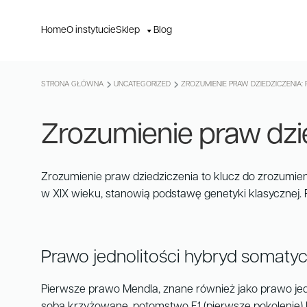
Home
O instytucie
Sklep
Blog
STRONA GŁÓWNA
UNCATEGORIZED
ZROZUMIENIE PRAW DZIEDZICZENIA:
Zrozumienie praw dzi
Zrozumienie praw dziedziczenia to klucz do zrozumie
w XIX wieku, stanowią podstawę genetyki klasycznej.
Prawo jednolitości hybryd somaty
Pierwsze prawo Mendla, znane również jako prawo jedn