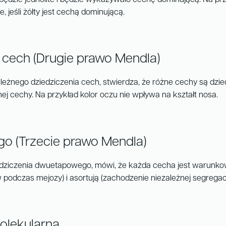
dzie jednolite i będzie wykazywało cechę dominującą. Na przykła
, jeśli żółty jest cechą dominującą.
 cech (Drugie prawo Mendla)
eżnego dziedziczenia cech, stwierdza, że różne cechy są dzie
ej cechy. Na przykład kolor oczu nie wpływa na kształt nosa.
o (Trzecie prawo Mendla)
dziczenia dwuetapowego, mówi, że każda cecha jest warunkowa
podczas mejozy) i asortują (zachodzenie niezależnej segregacj
olekularna