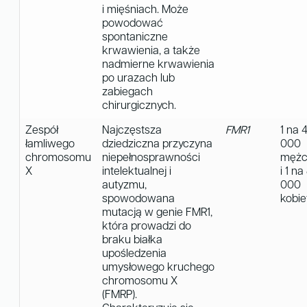
i mięśniach. Może
powodować
spontaniczne
krwawienia, a także
nadmierne krwawienia
po urazach lub
zabiegach
chirurgicznych.
Zespół
Najczęstsza
FMR1
1 na 
łamliwego
dziedziczna przyczyna
000
chromosomu
niepełnosprawności
mężc
X
intelektualnej i
i 1 na
autyzmu,
000
spowodowana
kobie
mutacją w genie FMR1,
która prowadzi do
braku białka
upośledzenia
umysłowego kruchego
chromosomu X
(FMRP).