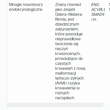
Mnogie nowotwory
Znany również
ENG,
endokrynologiczne
jako zespół
ACVRL1,
Oslera-Webera-
SMAD4
Rendu, jest
i in.
dziedzicznym
zaburzeniem,
które powoduje
nieprawidłowe
tworzenie się
naczyń
krwionośnych,
prowadzące do
częstych
krwawień z nosa,
malformacji
tętniczo-żylnych
(AVM) i ryzyka
krwawienia w
różnych
narządach.