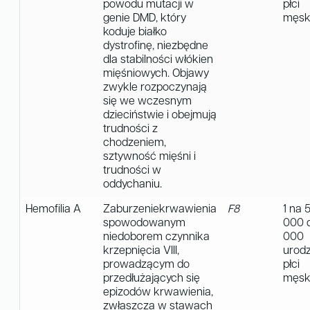
powodu mutacji w
płci
genie DMD, który
męsk
koduje białko
dystrofinę, niezbędne
dla stabilności włókien
mięśniowych. Objawy
zwykle rozpoczynają
się we wczesnym
dzieciństwie i obejmują
trudności z
chodzeniem,
sztywność mięśni i
trudności w
oddychaniu.
Hemofilia A
Zaburzeniekrwawienia
F8
1 na 
spowodowanym
000 
niedoborem czynnika
000
krzepnięcia VIII,
urod
prowadzącym do
płci
przedłużających się
męski
epizodów krwawienia,
zwłaszcza w stawach