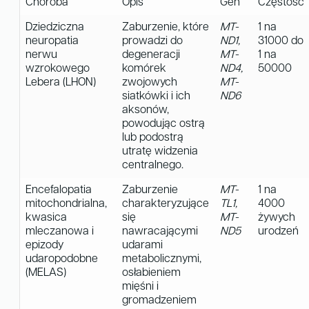
Choroba
Opis
Gen
Częstość
Dziedziczna
Zaburzenie, które
MT-
1 na
neuropatia
prowadzi do
ND1,
31000 do
nerwu
degeneracji
MT-
1 na
wzrokowego
komórek
ND4,
50000
Lebera (LHON)
zwojowych
MT-
siatkówki i ich
ND6
aksonów,
powodując ostrą
lub podostrą
utratę widzenia
centralnego.
Encefalopatia
Zaburzenie
MT-
1 na
mitochondrialna,
charakteryzujące
TL1,
4000
kwasica
się
MT-
żywych
mleczanowa i
nawracającymi
ND5
urodzeń
epizody
udarami
udaropodobne
metabolicznymi,
(MELAS)
osłabieniem
mięśni i
gromadzeniem