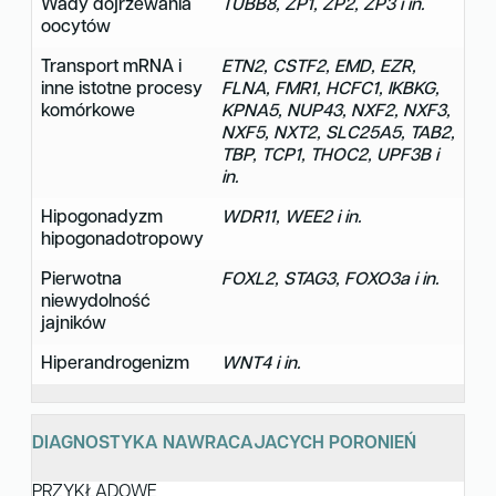
Wady dojrzewania
TUBB8, ZP1, ZP2, ZP3 i in.
oocytów
Transport mRNA i
ETN2, CSTF2, EMD, EZR,
inne istotne procesy
FLNA, FMR1, HCFC1, IKBKG,
komórkowe
KPNA5, NUP43, NXF2, NXF3,
NXF5, NXT2, SLC25A5, TAB2,
TBP, TCP1, THOC2, UPF3B i
in.
Hipogonadyzm
WDR11, WEE2 i in.
hipogonadotropowy
Pierwotna
FOXL2, STAG3, FOXO3a i in.
niewydolność
jajników
Hiperandrogenizm
WNT4 i in.
DIAGNOSTYKA NAWRACAJACYCH PORONIEŃ
PRZYKŁADOWE