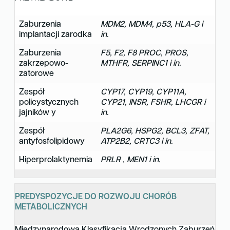
Zaburzenia
MDM2, MDM4, p53, HLA-G i
implantacji zarodka
in.
Zaburzenia
F5, F2, F8 PROC, PROS,
zakrzepowo-
MTHFR, SERPINC1 i in.
zatorowe
Zespół
CYP17, CYP19, CYP11A,
policystycznych
CYP21, INSR, FSHR, LHCGR i
jajników y
in.
Zespół
PLA2G6, HSPG2, BCL3, ZFAT,
antyfosfolipidowy
ATP2B2, CRTC3 i in.
Hiperprolaktynemia
PRLR , MEN1 i in.
PREDYSPOZYCJE DO ROZWOJU CHORÓB
METABOLICZNYCH