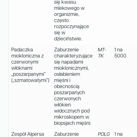
się kwasu
mlekowego w
organizmie,
często
rozpoczynające
się w
dzieciństwie.
Padaczka
Zaburzenie
MT-
1 na
miokloniczna z
charakteryzujące
TK
5000
czerwonymi
się napadami
włóknami
mioklonicznymi,
„poszarpanymi”
osłabieniem
(„szmatowatymi”)
mięśni i
obecnością
poszarpanych
czerwonych
włókien
widocznych pod
mikroskopem w
biopsjach mięśni.
Zespół Alpersa
Zaburzenie
POLG
1 na