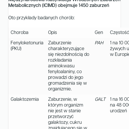
Międzynarodowa Klasyfikacja Wrodzonych Zaburzeń
Metabolicznych (ICIMD) obejmuje 1450 zaburzeń
Oto przykłady badanych chorób:
Choroba
Opis
Gen
Częstoś
Fenyloketonuria
Zaburzenie
PAH
1 na 10 0
(PKU)
charakteryzujące
żywych 
się niezdolnością do
w Europi
rozkładania
aminokwasu
fenyloalaniny, co
prowadzi do jego
gromadzenia się w
organizmie.
Galaktozemia
Zaburzenie, w
GALT
1 na 16 0
którym organizm
na 48 00
nie jest w stanie
urodzeń
przetworzyć
galaktozy, cukru
znajdującego się w