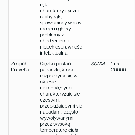
rąk,
charakterystyczne
ruchy rąk,
spowolniony wzrost
mózgu i głowy,
problemy z
chodzeniem i
niepełnosprawność
intelektualna.
Zespół
Ciężka postać
SCN1A
1 na
Dravet’a
padaczki, która
20000
rozpoczyna się w
okresie
niemowlęcym i
charakteryzuje się
częstymi,
przedłużającymi się
napadami, często
wywoływanymi
przez wysoką
temperaturę ciała i