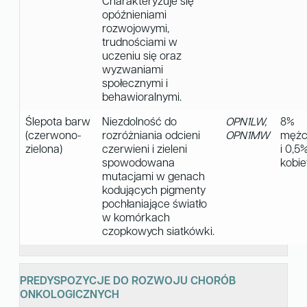
Charakteryzuje się
opóźnieniami
rozwojowymi,
trudnościami w
uczeniu się oraz
wyzwaniami
społecznymi i
behawioralnymi.
Ślepota barw
Niezdolność do
OPN1LW,
8%
(czerwono-
rozróżniania odcieni
OPN1MW
mężc
zielona)
czerwieni i zieleni
i 0,5
spowodowana
kobie
mutacjami w genach
kodujących pigmenty
pochłaniające światło
w komórkach
czopkowych siatkówki.
PREDYSPOZYCJE DO ROZWOJU CHORÓB
ONKOLOGICZNYCH