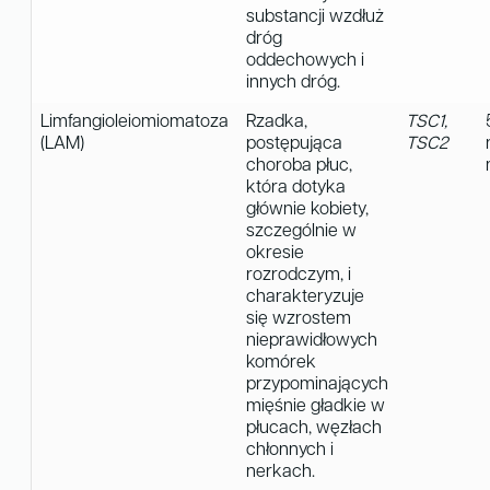
substancji wzdłuż
dróg
oddechowych i
innych dróg.
Limfangioleiomiomatoza
Rzadka,
TSC1,
(LAM)
postępująca
TSC2
choroba płuc,
która dotyka
głównie kobiety,
szczególnie w
okresie
rozrodczym, i
charakteryzuje
się wzrostem
nieprawidłowych
komórek
przypominających
mięśnie gładkie w
płucach, węzłach
chłonnych i
nerkach.