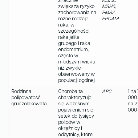
znacznie
MSH2,
zwiększa ryzyko
MSH6,
zachorowania na
PMS2,
różne rodzaje
EPCAM
raka, w
szczególności
raka jelita
grubego i raka
endometrium,
często w
młodszym wieku
niż zwykle
obserwowany w
populacji ogólnej.
Rodzinna
Choroba ta
APC
1 na 
polipowatość
charakteryzuje
000 
gruczolakowata
się wczesnym
na 2
pojawieniem się
000
setek do tysięcy
polipów w
okrężnicy i
odbytnicy, które