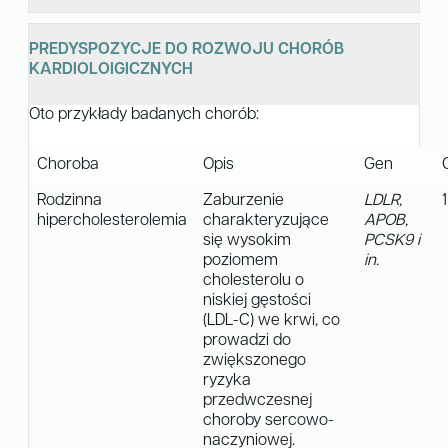
PREDYSPOZYCJE DO ROZWOJU CHORÓB
KARDIOLOIGICZNYCH
Oto przykłady badanych chorób:
Choroba
Opis
Gen
Rodzinna
Zaburzenie
LDLR,
hipercholesterolemia
charakteryzujące
APOB,
się wysokim
PCSK9 i
poziomem
in.
cholesterolu o
niskiej gęstości
(LDL-C) we krwi, co
prowadzi do
zwiększonego
ryzyka
przedwczesnej
choroby sercowo-
naczyniowej.