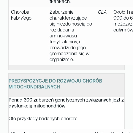
tkankach.
Choroba
Zaburzenie
GLA
Około 1 n
Fabry’ego
charakteryzujące
000 do 
się niezdolnością do
mężczyz
rozkładania
całym św
aminokwasu
fenyloalaniny, co
prowadzi do jego
gromadzenia się w
organizmie.
PREDYSPOZYCJE DO ROZWOJU CHORÓB
MITOCHONDRIALNYCH
Ponad 300 zaburzeń genetycznych związanych jezt z
dysfunkcją mitochondriów
Oto przykłady badanych chorób: