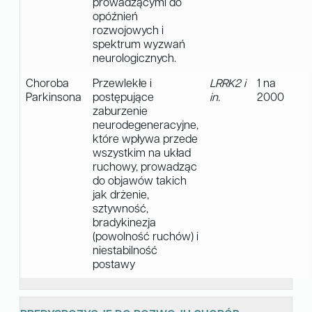
prowadzącymi do
opóźnień
rozwojowych i
spektrum wyzwań
neurologicznych.
Choroba
Przewlekłe i
LRRK2 i
1 na
Parkinsona
postępujące
in.
2000
zaburzenie
neurodegeneracyjne,
które wpływa przede
wszystkim na układ
ruchowy, prowadząc
do objawów takich
jak drżenie,
sztywność,
bradykinezja
(powolność ruchów) i
niestabilność
postawy