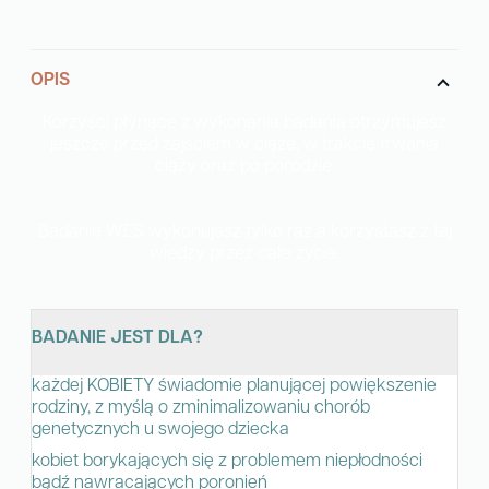
e
r
n
OPIS
a
t
Korzyści płynące z wykonania badania otrzymujesz
i
jeszcze przed zajściem w ciąże, w trakcie trwania
ciąży oraz po porodzie.
v
e
:
Badanie WES wykonujesz tylko raz a korzystasz z tej
wiedzy przez całe życie.
BADANIE JEST DLA?
każdej KOBIETY świadomie planującej powiększenie
rodziny, z myślą o zminimalizowaniu chorób
genetycznych u swojego dziecka
kobiet borykających się z problemem niepłodności
bądź nawracających poronień