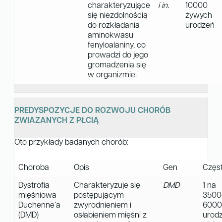
charakteryzujące
i in.
10000
się niezdolnością
żywych
do rozkładania
urodzeń
aminokwasu
fenyloalaniny, co
prowadzi do jego
gromadzenia się
w organizmie.
PREDYSPOZYCJE DO ROZWOJU CHORÓB
ZWIAZANYCH Z PŁCIĄ
Oto przykłady badanych chorób:
Choroba
Opis
Gen
Częs
Dystrofia
Charakteryzuje się
DMD
1 na
mięśniowa
postępującym
3500
Duchenne’a
zwyrodnieniem i
6000
(DMD)
osłabieniem mięśni z
urod