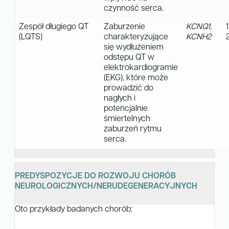
czynność serca.
Zespół długiego QT
Zaburzenie
KCNQ1,
(LQTS)
charakteryzujące
KCNH2
się wydłużeniem
odstępu QT w
elektrokardiogramie
(EKG), które może
prowadzić do
nagłych i
potencjalnie
śmiertelnych
zaburzeń rytmu
serca.
PREDYSPOZYCJE DO ROZWOJU CHORÓB
NEUROLOGICZNYCH/NERUDEGENERACYJNYCH
Oto przykłady badanych chorób: