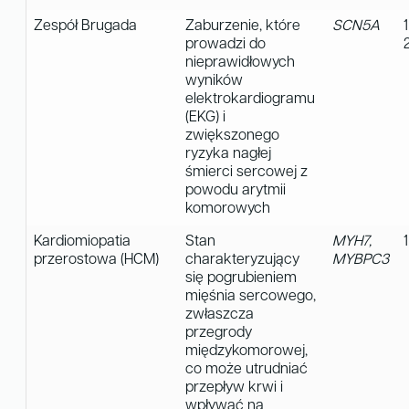
Zespół Brugada
Zaburzenie, które
SCN5A
prowadzi do
nieprawidłowych
wyników
elektrokardiogramu
(EKG) i
zwiększonego
ryzyka nagłej
śmierci sercowej z
powodu arytmii
komorowych
Kardiomiopatia
Stan
MYH7,
przerostowa (HCM)
charakteryzujący
MYBPC3
się pogrubieniem
mięśnia sercowego,
zwłaszcza
przegrody
międzykomorowej,
co może utrudniać
przepływ krwi i
wpływać na