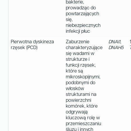
bakterie,
prowadząc do
powtarzających
się,
niebezpiecznych
infekcji płuc
Pierwotna dyskineza
Zaburzenie
DNAI1,
rzęsek (PCD)
charakteryzujące
DNAH5
się wadami w
strukturze i
funkcji rzęsek,
które są
mikroskopijnymi,
podobnymi do
włosków
strukturami na
powierzchni
komórek, które
odgrywają
kluczową rolę w
przemieszczaniu
śluzu i innych