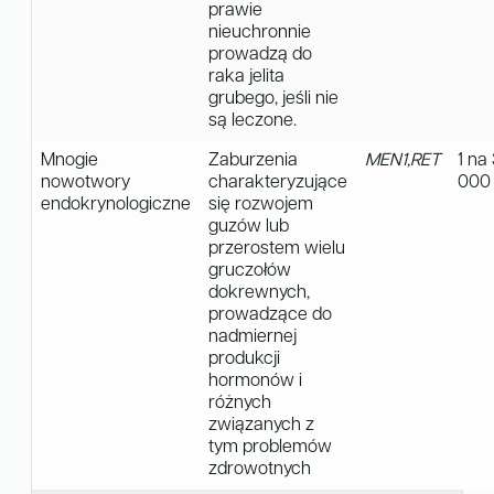
prawie
nieuchronnie
prowadzą do
raka jelita
grubego, jeśli nie
są leczone.
Mnogie
Zaburzenia
MEN1,RET
1 na
nowotwory
charakteryzujące
000
endokrynologiczne
się rozwojem
guzów lub
przerostem wielu
gruczołów
dokrewnych,
prowadzące do
nadmiernej
produkcji
hormonów i
różnych
związanych z
tym problemów
zdrowotnych