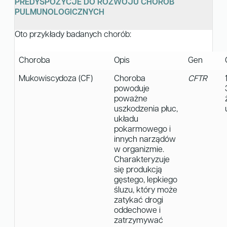
PREDYSPOZYCJE DO ROZWOJU CHORÓB
PULMUNOLOGICZNYCH
Oto przykłady badanych chorób:
Choroba
Opis
Gen
Mukowiscydoza (CF)
Choroba
CFTR
powoduje
poważne
uszkodzenia płuc,
układu
pokarmowego i
innych narządów
w organizmie.
Charakteryzuje
się produkcją
gęstego, lepkiego
śluzu, który może
zatykać drogi
oddechowe i
zatrzymywać