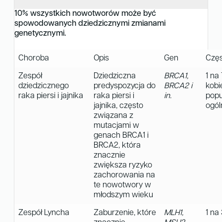
10% wszystkich nowotworów może być
spowodowanych dziedzicznymi zmianami
genetycznymi.
Choroba
Opis
Gen
Czę
Zespół
Dziedziczna
BRCA1,
1 na
dziedzicznego
predyspozycja do
BRCA2 i
kobi
raka piersi i jajnika
raka piersi i
in.
popu
jajnika, często
ogól
związana z
mutacjami w
genach BRCA1 i
BRCA2, która
znacznie
zwiększa ryzyko
zachorowania na
te nowotwory w
młodszym wieku
Zespół Lyncha
Zaburzenie, które
MLH1,
1 na