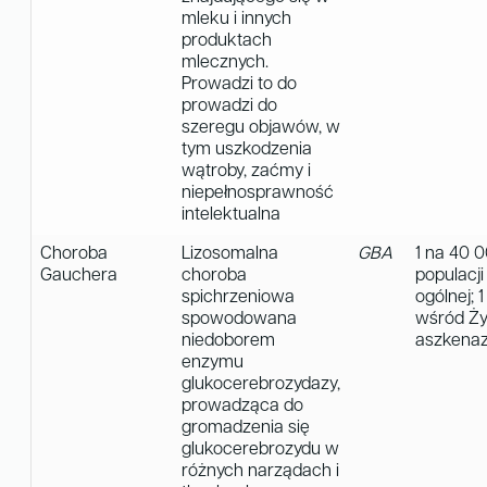
mleku i innych
produktach
mlecznych.
Prowadzi to do
prowadzi do
szeregu objawów, w
tym uszkodzenia
wątroby, zaćmy i
niepełnosprawność
intelektualna
Choroba
Lizosomalna
GBA
1 na 40 
Gauchera
choroba
populacji
spichrzeniowa
ogólnej; 
spowodowana
wśród Ż
niedoborem
aszkenaz
enzymu
glukocerebrozydazy,
prowadząca do
gromadzenia się
glukocerebrozydu w
różnych narządach i