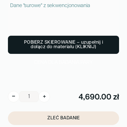
Dane "surowe" z sekwencjonowania
POBIERZ SKIEROWANIE – uzupełnij i
dołącz do materiału (KLIKNIJ)
CENA DLA BADANIA PARY
ilość
4,690.00
zł
−
+
WES
A
MAMA
l
ZLEĆ BADANIE
t