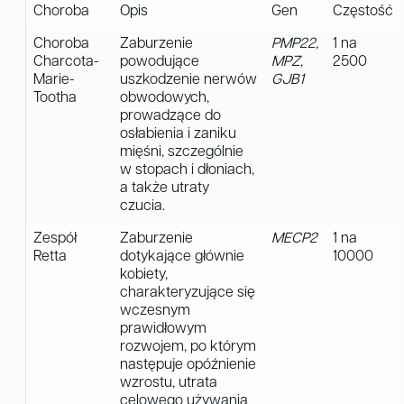
Choroba
Opis
Gen
Częstość
Choroba
Zaburzenie
PMP22,
1 na
Charcota-
powodujące
MPZ,
2500
Marie-
uszkodzenie nerwów
GJB1
Tootha
obwodowych,
prowadzące do
osłabienia i zaniku
mięśni, szczególnie
w stopach i dłoniach,
a także utraty
czucia.
Zespół
Zaburzenie
MECP2
1 na
Retta
dotykające głównie
10000
kobiety,
charakteryzujące się
wczesnym
prawidłowym
rozwojem, po którym
następuje opóźnienie
wzrostu, utrata
celowego używania