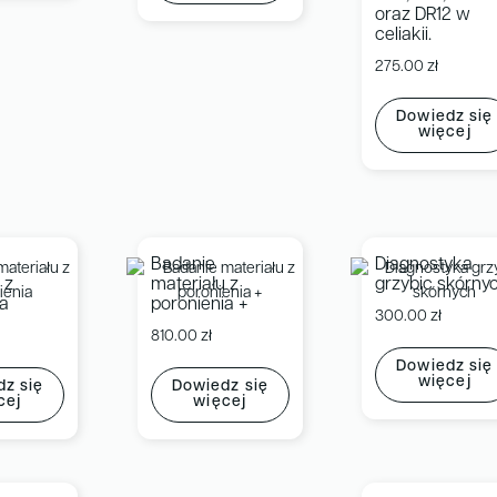
oraz DR12 w
celiakii.
275.00
zł
Dowiedz się
więcej
Badanie
Diagnostyka
 z
materiału z
grzybic skórny
ia
poronienia +
300.00
zł
810.00
zł
Dowiedz się
więcej
z się
Dowiedz się
cej
więcej