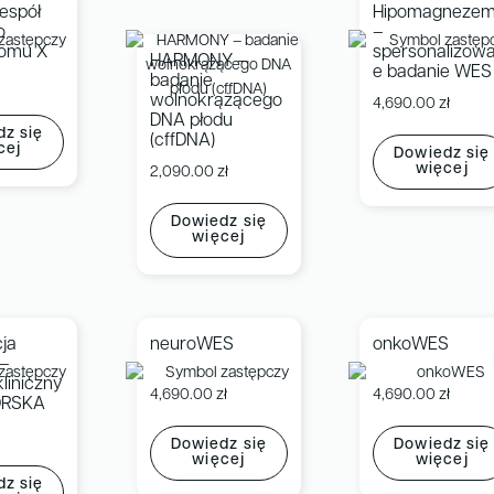
espół
Hipomagnezem
o
–
omu X
spersonalizow
HARMONY –
e badanie WES
badanie
wolnokrążącego
4,690.00
zł
DNA płodu
z się
(cffDNA)
cej
Dowiedz się
więcej
2,090.00
zł
Dowiedz się
więcej
cja
neuroWES
onkoWES
 –
liniczny
4,690.00
zł
4,690.00
zł
ORSKA
ł
Dowiedz się
Dowiedz się
więcej
więcej
z się