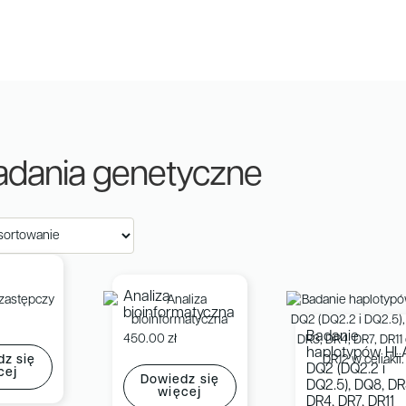
adania genetyczne
Analiza
bioinformatyczna
Badanie
450.00
zł
haplotypów HL
z się
DQ2 (DQ2.2 i
cej
Dowiedz się
DQ2.5), DQ8, DR
więcej
DR4, DR7, DR11