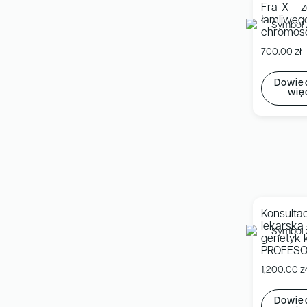
Fra-X – z
łamliweg
chromos
700.00
zł
Dowied
wię
Konsulta
lekarska
genetyk k
PROFES
1,200.00
z
Dowied