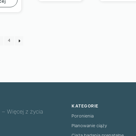
cej
4
KATEGORIE
 – Więcej z życia
Poronienia
Planowanie ciąży
Ciąża badania prenatalne