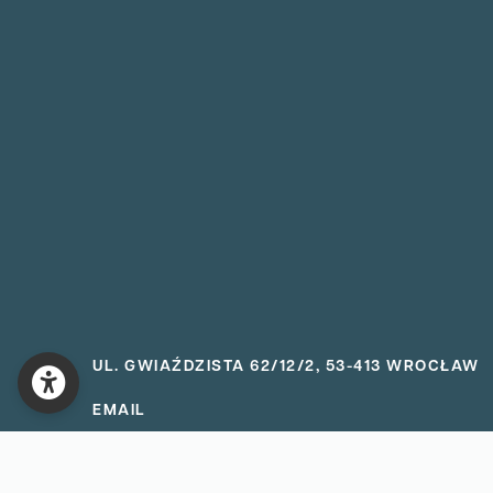
UL. GWIAŹDZISTA 62/12/2, 53-413 WROCŁAW
EMAIL
biuro@diagmol.pl