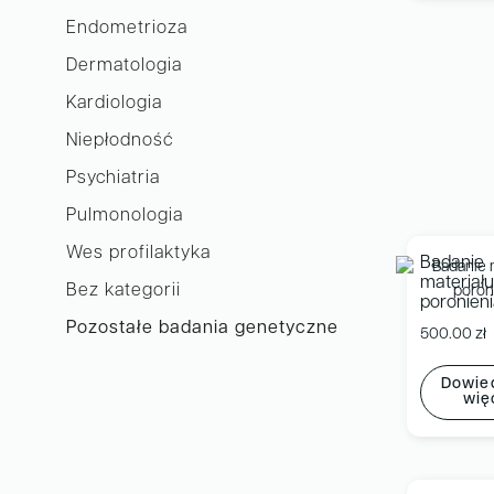
Endometrioza
Dermatologia
Kardiologia
Niepłodność
Psychiatria
Pulmonologia
Wes profilaktyka
Badanie
materiału
Bez kategorii
poronien
Pozostałe badania genetyczne
500.00
zł
Dowied
wię