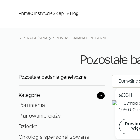
Home
O instytucie
Sklep
Blog
STRONA GŁÓWNA
POZOSTAŁE BADANIA GENETYCZNE
Pozostałe b
Pozostałe badania genetyczne
Kategorie
aCGH
Poronienia
1,950.00
zł
Planowanie ciąży
Dowied
Dziecko
wię
Onkologia spersonalizowana