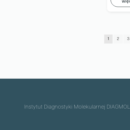
wię
1
2
3
Instytut Diagnostyki Molekularnej DIAGMOL