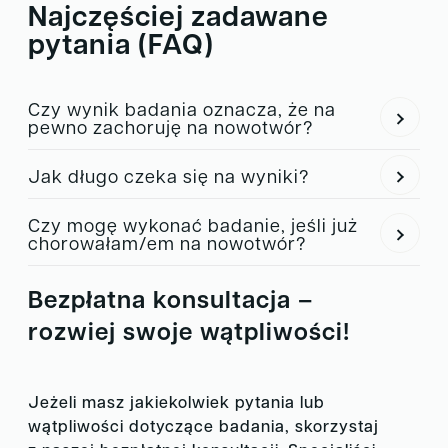
Najczęściej zadawane
pytania (FAQ)
Czy wynik badania oznacza, że na
pewno zachoruję na nowotwór?
Nie. Wynik wskazuje na predyspozycje genetyczne, co
Jak długo czeka się na wyniki?
pozwala na wdrożenie odpowiedniej profilaktyki i
Czas oczekiwania to około 4 tygodnie od momentu
monitoringu.
Czy mogę wykonać badanie, jeśli już
dostarczenia próbki do laboratorium.
chorowałam/em na nowotwór?
Tak, badanie może pomóc w ocenie ryzyka nawrotu
Bezpłatna konsultacja –
oraz w planowaniu dalszej opieki medycznej.
rozwiej swoje wątpliwości!
Jeżeli masz jakiekolwiek pytania lub
wątpliwości dotyczące badania, skorzystaj