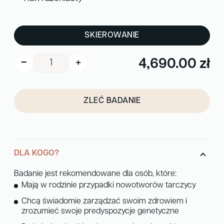
SKIEROWANIE
ilość
4,690.00
zł
−
+
Nowotwory
A
złośliwe
l
tarczycy
ZLEĆ BADANIE
t
e
r
n
DLA KOGO?
a
t
Badanie jest rekomendowane dla osób, które:
i
Mają w rodzinie przypadki nowotworów tarczycy
v
Chcą świadomie zarządzać swoim zdrowiem i
e
zrozumieć swoje predyspozycje genetyczne
: