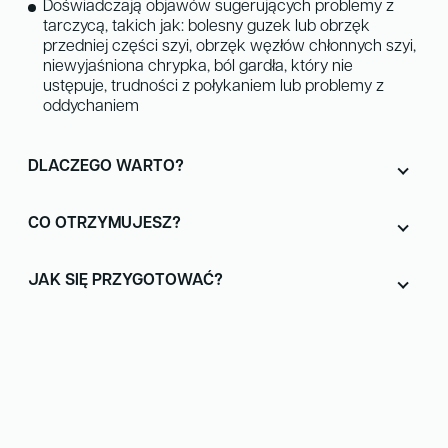
Doświadczają objawów sugerujących problemy z
tarczycą, takich jak: b
olesny guzek lub obrzęk
przedniej części szyi, o
brzęk węzłów chłonnych szyi,
n
iewyjaśniona chrypka, b
ól gardła, który nie
ustępuje, t
rudności z połykaniem lub p
roblemy z
oddychaniem
DLACZEGO WARTO?
CO OTRZYMUJESZ?
JAK SIĘ PRZYGOTOWAĆ?