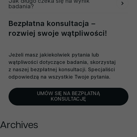
Jak długo czeka się na wynik
zabezpieczony i dostarczony do laboratorium zgodnie z
w przyszłości.
badania?
zaleceniami medycznymi. Można skontaktować się z
Wynik jest dostępny w ciągu
do 14 dni
roboczych od
konsultantką medyczną, aby uzyskać szczegółowe
Bezpłatna konsultacja –
momentu dostarczenia materiału do laboratorium.
instrukcje.
rozwiej swoje wątpliwości!
Jeżeli masz jakiekolwiek pytania lub
wątpliwości dotyczące badania, skorzystaj
z naszej bezpłatnej konsultacji. Specjaliści
odpowiedzą na wszystkie Twoje pytania.
UMÓW SIĘ NA BEZPŁATNĄ
KONSULTACJĘ
Archives