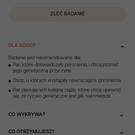
A
analiza
l
przyczyn
ZLEĆ BADANIE
t
poronień
e
r
n
DLA KOGO?
a
t
Badanie jest rekomendowane dla:
i
Par, które doświadczyły poronienia i chcą poznać
v
jego genetyczną przyczynę.
e
Osób, u których wystąpiły nawracające poronienia.
:
Par planujących kolejną ciążę, które chcą upewnić
się, że ryzyko genetyczne jest jak najmniejsze.
CO WYKRYWA?
CO OTRZYMUJESZ?