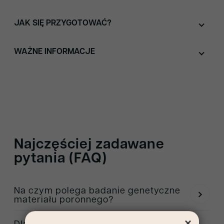
JAK SIĘ PRZYGOTOWAĆ?
WAŻNE INFORMACJE
Najczęściej zadawane
pytania (FAQ)
Na czym polega badanie genetyczne
materiału poronnego?
Badanie analizuje chromosomy zarodka, aby wykryć