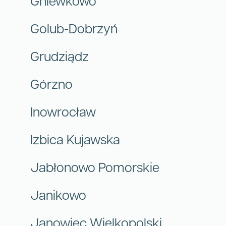
Gniewkowo
Golub-Dobrzyń
Grudziądz
Górzno
Inowrocław
Izbica Kujawska
Jabłonowo Pomorskie
Janikowo
Janowiec Wielkopolski