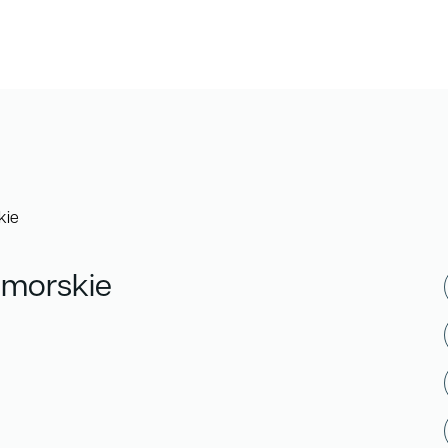
kie
morskie