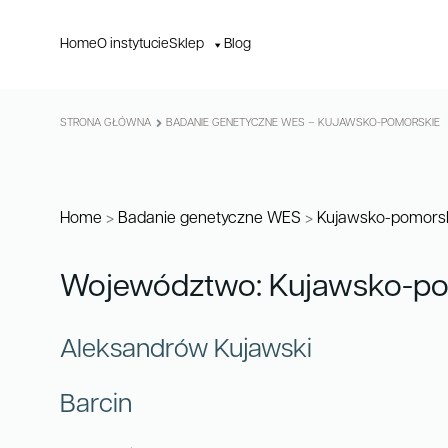
Home
O instytucie
Sklep
Blog
STRONA GŁÓWNA
BADANIE GENETYCZNE WES – KUJAWSKO-POMORSKIE
Home
>
Badanie genetyczne WES
>
Kujawsko-pomors
Województwo: Kujawsko-po
Aleksandrów Kujawski
Barcin