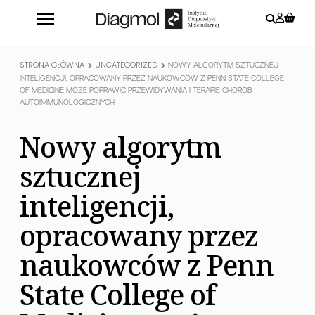
STRONA GŁÓWNA
UNCATEGORIZED
NOWY ALGORYTM SZTUCZNEJ
INTELIGENCJI, OPRACOWANY PRZEZ NAUKOWCÓW Z PENN STATE COLLEGE
OF MEDICINE MOŻE POPRAWIĆ PRZEWIDYWANIA I TERAPIE CHORÓB
AUTOIMMUNOLOGICZNYCH
Nowy algorytm
sztucznej
inteligencji,
opracowany przez
naukowców z Penn
State College of