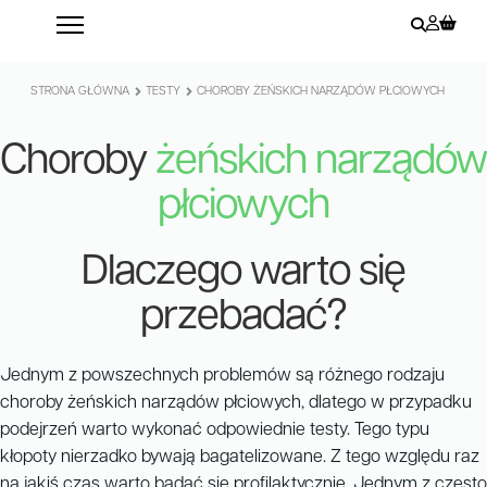
STRONA GŁÓWNA
TESTY
CHOROBY ŻEŃSKICH NARZĄDÓW PŁCIOWYCH
Choroby
żeńskich narządów
płciowych
Dlaczego warto się
przebadać?
Jednym z powszechnych problemów są różnego rodzaju
choroby żeńskich narządów płciowych, dlatego w przypadku
podejrzeń warto wykonać odpowiednie testy. Tego typu
kłopoty nierzadko bywają bagatelizowane. Z tego względu raz
na jakiś czas warto badać się profilaktycznie. Jednym z często