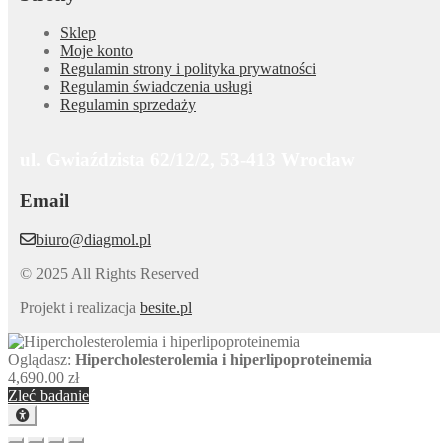
Sklep
Moje konto
Regulamin strony i polityka prywatności
Regulamin świadczenia usługi
Regulamin sprzedaży
ul. Gwiaździsta 62/12/2, 53-413 Wrocław
Email
biuro@diagmol.pl
© 2025 All Rights Reserved
Projekt i realizacja
besite.pl
Oglądasz:
Hipercholesterolemia i hiperlipoproteinemia
4,690.00
zł
Zleć badanie