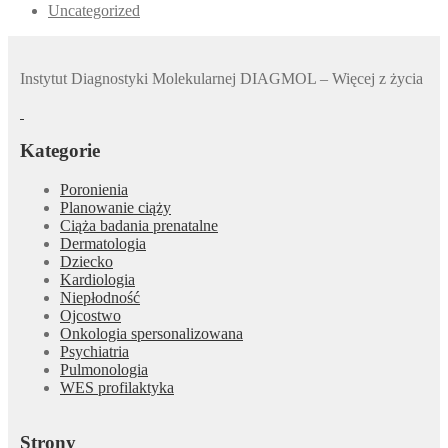
Uncategorized
Instytut Diagnostyki Molekularnej DIAGMOL – Więcej z życia
Kategorie
Poronienia
Planowanie ciąży
Ciąża badania prenatalne
Dermatologia
Dziecko
Kardiologia
Niepłodność
Ojcostwo
Onkologia spersonalizowana
Psychiatria
Pulmonologia
WES profilaktyka
Strony