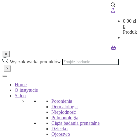
0.00
zł
0
Produk
×
Wyszukiwarka produktów
×
Home
O instytucie
Sklep
Poronienia
Dermatologia
Niepłodność
Pulmonologia
Ciąża badania prenatalne
Dziecko
Ojcostwo