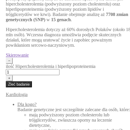
hipercholesterolemia (podwyższony poziom cholesterolu) oraz
hiperlipoproteinemia (podwyższony poziom lipidów i
trójglicerydów we krwi). Badanie obejmuje analizę aż
7708 zmian
genetycznych (SNP)
w
15 genach
.
Hipercholesterolemia dotyczy aż 60% dorosłych Polaków (około 1
mln osób). Wczesna diagnoza umożliwia podjęcie skutecznych
działań, które mogą uratować życie i zapobiec poważnym
powikłaniom sercowo-naczyniowym.
Skierowanie
−
ilość Hipercholesterolemia i hiperlipoproteinemia
+
Zleć badanie
Kardiologia
Dla kogo?
Badanie genetyczne jest szczególnie zalecane dla osób, które:
mają podwyższony poziom cholesterolu lub
trójglicerydów, zwłaszcza oporny na leczenie
dietetyczne,