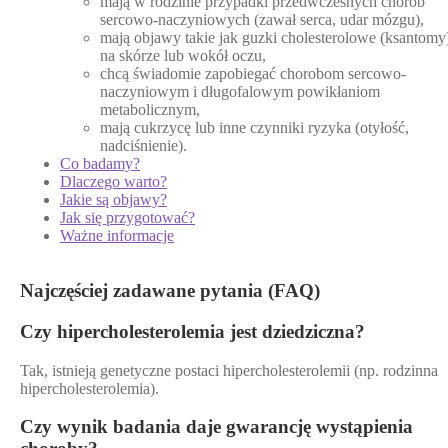
mają w rodzinie przypadki przedwczesnych chorób
sercowo-naczyniowych (zawał serca, udar mózgu),
mają objawy takie jak guzki cholesterolowe (ksantomy
na skórze lub wokół oczu,
chcą świadomie zapobiegać chorobom sercowo-
naczyniowym i długofalowym powikłaniom
metabolicznym,
mają cukrzycę lub inne czynniki ryzyka (otyłość,
nadciśnienie).
Co badamy?
Dlaczego warto?
Jakie są objawy?
Jak się przygotować?
Ważne informacje
Najczęściej zadawane pytania (FAQ)
Czy hipercholesterolemia jest dziedziczna?
Tak, istnieją genetyczne postaci hipercholesterolemii (np. rodzinna
hipercholesterolemia).
Czy wynik badania daje gwarancję wystąpienia