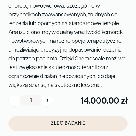
chorobą nowotworową, szczególnie w
przypadkach zaawansowanych, trudnych do
leczenia lub opornych na standardowe terapie.
Analizuje ono indywidualną wrażliwość komórek
nowotworowych na różne opcje terapeutyczne,
umożliwiając precyzyjne dopasowanie leczenia
do potrzeb pacjenta. Dzięki Chemoscale możliwe
jest zwiększenie skuteczności terapii oraz
ograniczenie działań niepożądanych, co daje
większą szansę na skuteczne leczenie.
ilość
14,000.00
zł
−
+
Chemoscale
A
–
l
badanie
ZLEĆ BADANIE
t
chemowrażliwości
e
w