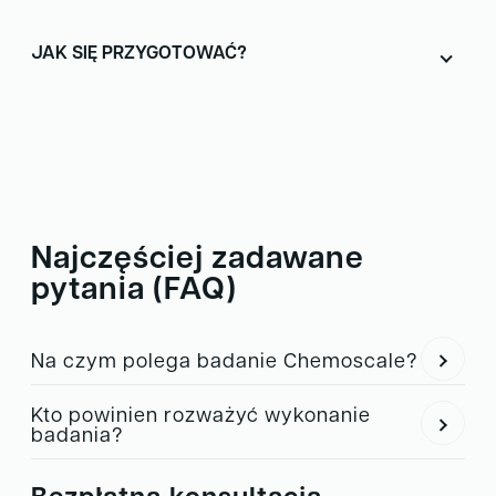
JAK SIĘ PRZYGOTOWAĆ?
Najczęściej zadawane
pytania (FAQ)
Na czym polega badanie Chemoscale?
Chemoscale to diagnostyczne badanie, które analizuje,
Kto powinien rozważyć wykonanie
jak komórki nowotworowe reagują na różne schematy
badania?
leczenia. Dzięki temu możliwe jest dobranie terapii o
Badanie jest szczególnie zalecane pacjentom z
największej skuteczności dla konkretnego pacjenta.