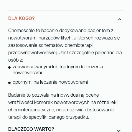
r
leczeniu
n
nowotworów
DLA KOGO?
a
t
Chemoscale to badanie dedykowane pacjentom z
i
nowotworami narządów litych, u których rozważa się
v
zastosowanie schematów chemioterapii
e
przeciwnowotworowej. Jest szczególnie polecane dla
:
osób z:
zaawansowanymi lub trudnymi do leczenia
nowotworami
opornymi na leczenie nowotworami
Badanie to pozwala na indywidualną ocenę
wrażliwości komórek nowotworowych na różne leki
chemioterapeutyczne, co umożliwia dostosowanie
terapii do specyfiki danego przypadku.
DLACZEGO WARTO?