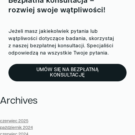
Bezpłatna konsultacja –
zaawansowanymi, trudnymi do leczenia lub opornymi
nowotworami, u których standardowe terapie nie
rozwiej swoje wątpliwości!
przynoszą oczekiwanych rezultatów.
Jeżeli masz jakiekolwiek pytania lub
wątpliwości dotyczące badania, skorzystaj
z naszej bezpłatnej konsultacji. Specjaliści
odpowiedzą na wszystkie Twoje pytania.
UMÓW SIĘ NA BEZPŁATNĄ
KONSULTACJĘ
Archives
czerwiec 2025
październik 2024
czerwiec 2024