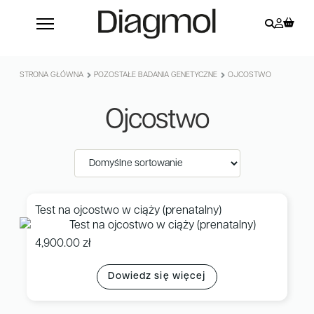
STRONA GŁÓWNA
POZOSTAŁE BADANIA GENETYCZNE
OJCOSTWO
Ojcostwo
Test na ojcostwo w ciąży (prenatalny)
4,900.00
zł
Dowiedz się więcej